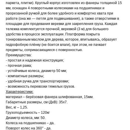
паркета, плитки). Круглый корпус изготовлен из фанеры толщиной 15
мм, оснащен 4 поворотными колесиками на подшипниках и
прорезанной ручкой для более удобного и комфортно хвата при
работе (она же — петля для подвешивания), а также отверстиями в
площадке для продевания веревки для закрепления груза. Каждая
тележка комплектуется прочной, веревкой (3 м) для большего
удобства в процессе эксплуатации. Платформа покрыта
тонированным маслом для дерева, которое, впитываясь, образует
гидрофобную плёнку (не боится влаги), при этом, не пачкает
предметы, соприкасающиеся с поверхностью.
Преимущества:
- простая и надежная конструкция;
- прочная рама;
- устойчивые колеса, диаметр 50 мм;
- компактные размеры;
- удобная ручка для транспортировки;
- возможность перевозки тяжелых грузов.
Характеристики:
материал – берёзовая фанера шлифованная, 15мм.
Габаритные размеры, см (ДхВ): 35х7.
Вес, кг – 1,25.
Грузоподъемность – 120кг
Диаметр колеса, мм: 50.
Колеса на подшипниках – да.
Поворот колес на 360° - да.