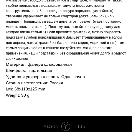
мусипусечке свободно разместится и смартфон, и планшет, а также,
удобно производить подзарядку гаджета (предусмотрены
конструктивные особенности для шнура зарядного устройства).
Уверенно удерживает не только смартфон (даже большой), но и
планшет. Появившись в вашем доме, этот предмет будет постоянно
менять пользователя :-). Поэтому, заказывайте нашу подставку для
каждого члена семьи! :-) Если проявите фантазию, можно покрасить
подставку в любой понравившийся Вам цвет (тонированным маслом
для дерева, лаком, краской из баллончика-спрея, морилкой и т.п.), тем
самым защитив её от внешнего воздействия, хотя, по практике
применения, наши подставки и без окрашивания живут долго и радуют
своих хозяев.
Материал: фанера шлифованная
Шлифовка: тщательная
Удоство и универсальность: Однозначно
Страна изготовления: Россия
lwh: 68x110x125 mm
Weight: 90 g
Tilda
Made on