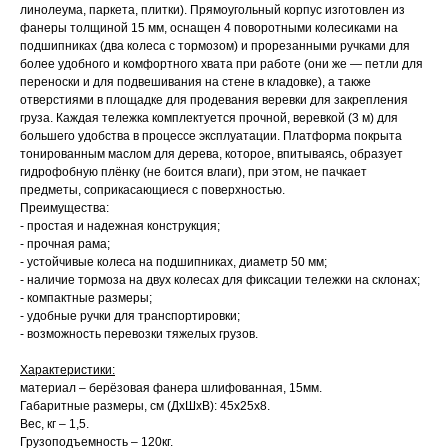
линолеума, паркета, плитки). Прямоугольный корпус изготовлен из
фанеры толщиной 15 мм, оснащен 4 поворотными колесиками на
подшипниках (два колеса с тормозом) и прорезанными ручками для
более удобного и комфортного хвата при работе (они же — петли для
переноски и для подвешивания на стене в кладовке), а также
отверстиями в площадке для продевания веревки для закрепления
груза. Каждая тележка комплектуется прочной, веревкой (3 м) для
большего удобства в процессе эксплуатации. Платформа покрыта
тонированным маслом для дерева, которое, впитываясь, образует
гидрофобную плёнку (не боится влаги), при этом, не пачкает
предметы, соприкасающиеся с поверхностью.
Преимущества:
- простая и надежная конструкция;
- прочная рама;
- устойчивые колеса на подшипниках, диаметр 50 мм;
- наличие тормоза на двух колесах для фиксации тележки на склонах;
- компактные размеры;
- удобные ручки для транспортировки;
- возможность перевозки тяжелых грузов.
Характеристики:
материал – берёзовая фанера шлифованная, 15мм.
Габаритные размеры, см (ДхШхВ): 45х25х8.
Вес, кг – 1,5.
Грузоподъемность – 120кг.