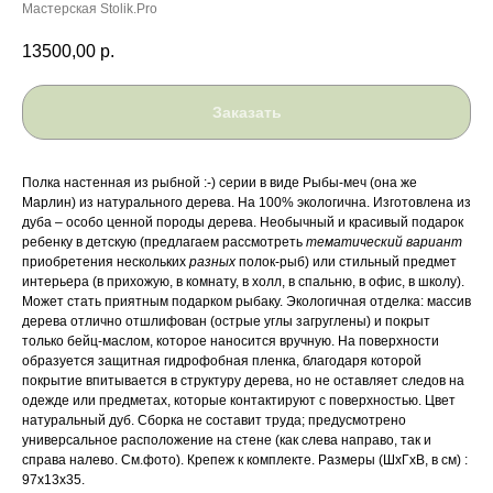
Мастерская Stolik.Pro
13500,00
р.
Заказать
Полка настенная из рыбной :-) серии в виде Рыбы-меч (она же
Марлин) из натурального дерева. На 100% экологична. Изготовлена из
дуба – особо ценной породы дерева. Необычный и красивый подарок
ребенку в детскую (предлагаем рассмотреть
тематический вариант
приобретения нескольких
разных
полок-рыб) или стильный предмет
интерьера (в прихожую, в комнату, в холл, в спальню, в офис, в школу).
Может стать приятным подарком рыбаку. Экологичная отделка: массив
дерева отлично отшлифован (острые углы загруглены) и покрыт
только бейц-маслом, которое наносится вручную. На поверхности
образуется защитная гидрофобная пленка, благодаря которой
покрытие впитывается в структуру дерева, но не оставляет следов на
одежде или предметах, которые контактируют с поверхностью. Цвет
натуральный дуб. Сборка не составит труда; предусмотрено
универсальное расположение на стене (как слева направо, так и
справа налево. См.фото). Крепеж к комплекте. Размеры (ШхГхВ, в см) :
97х13х35.