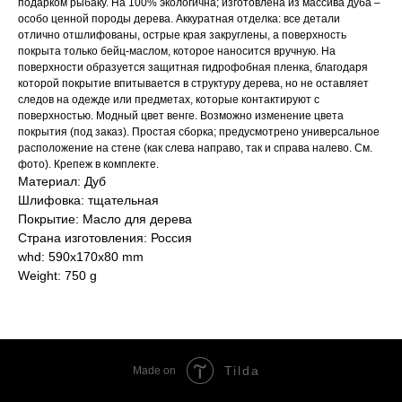
подарком рыбаку. На 100% экологична; изготовлена из массива дуба –
особо ценной породы дерева. Аккуратная отделка: все детали
отлично отшлифованы, острые края закруглены, а поверхность
покрыта только бейц-маслом, которое наносится вручную. На
поверхности образуется защитная гидрофобная пленка, благодаря
которой покрытие впитывается в структуру дерева, но не оставляет
следов на одежде или предметах, которые контактируют с
поверхностью. Модный цвет венге. Возможно изменение цвета
покрытия (под заказ). Простая сборка; предусмотрено универсальное
расположение на стене (как слева направо, так и справа налево. См.
фото). Крепеж в комплекте.
Материал: Дуб
Шлифовка: тщательная
Покрытие: Масло для дерева
Страна изготовления: Россия
whd: 590x170x80 mm
Weight: 750 g
Tilda
Made on