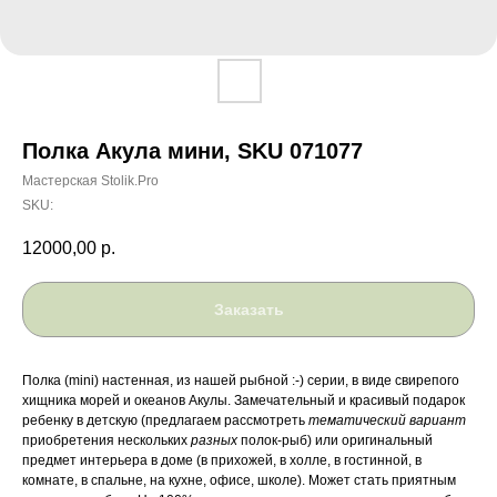
Полка Акула мини, SKU 071077
Мастерская Stolik.Pro
SKU:
12000,00
р.
Заказать
Полка (mini) настенная, из нашей рыбной :-) серии, в виде свирепого
хищника морей и океанов Акулы. Замечательный и красивый подарок
ребенку в детскую (предлагаем рассмотреть
тематический вариант
приобретения нескольких
разных
полок-рыб) или оригинальный
предмет интерьера в доме (в прихожей, в холле, в гостинной, в
комнате, в спальне, на кухне, офисе, школе). Может стать приятным