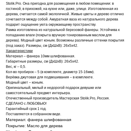
Stolik.Pro. Она пригодна для размещения в любом помещении: в
гостиной, в прихожей, на кухне или, даже, улице. Изготовленная из
дерева, считается самой экологичной. Живые цветы и дерево отлично
сочетаются между собой. Аккуратная ваза из натурального дерева
подарит ощущение уюта окружающему пространству.
Рамка изготовлена из натуральной березовой фанеры. Устойчива к
попаданию влаги (покрыта вручную тонированным маслом для
дерева). Модный цвет коньяк. Возможны различные оттенки покрытия
(под заказ). Размеры, см (ДхШхВ): 26х5х42.
Характеристики
Материал – фанера 10мм шлифованная.
Габаритные размеры, см (ДхШхВ): 26х5х42.
Вес, кг – 0,5.
Кол-во пробирок – 5 (в комплекте, диаметр 15-16мм).
Верёвка джутовая для подвешивания – в комплекте.
Модный цвет – коньяк.
Оригинальный, милый и недорогой подарок девушке или
самостоятельный предмет интерьера.
Отечественный производитель Мастерская Stolik.Pro, Россия.
СДЕЛАНО с ЛЮБОВЬЮ!
Гарантийный срок 1 год.
Поставляется в собранном виде.
Материал: фанера шлифованная
Покрытие: Масло для дерева