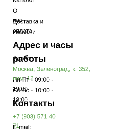
Каталог
О
нас
Доставка и
оплата
Новости
Адрес и часы
работы
Адрес:
Москва, Зеленоград, к. 352,
пом. 12
Пн-Пт - 09:00 -
19:00
Сб-Вс - 10:00 -
18:00
Контакты
+7 (903) 571-40-
71
E-mail: