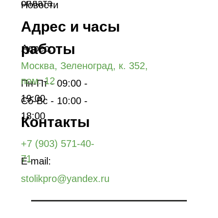
оплата
Новости
Адрес и часы
работы
Адрес:
Москва, Зеленоград, к. 352,
пом. 12
Пн-Пт - 09:00 -
19:00
Сб-Вс - 10:00 -
18:00
Контакты
+7 (903) 571-40-
71
E-mail:
stolikpro@yandex.ru